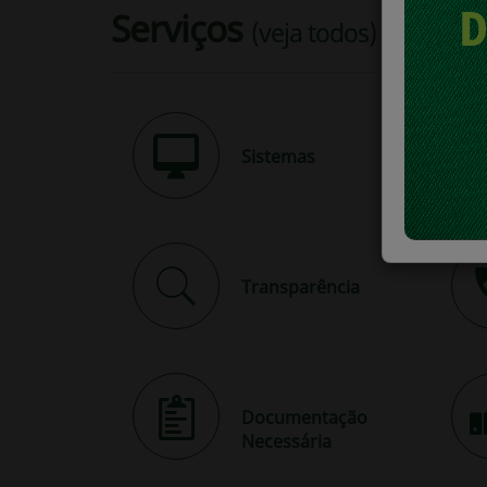
Serviços
(veja todos)
Sistemas
Transparência
Documentação
Necessária