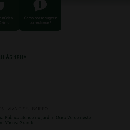
o núcleo
Como posso sugerir
óximo
ou reclamar?
H ÀS 18H*
26 - VIVA O SEU BAIRRO
ia Pública atende no Jardim Ouro Verde neste
em Várzea Grande