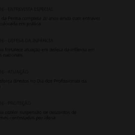
26 - ENTREVISTA ESPECIAL
a da Penha completa 20 anos ainda com entraves
 colocada em prática
26 - DEFESA DA INFÂNCIA
ia fortalece atuação em defesa da infância em
s nacionais
026 - ATUAÇÃO
força direitos no Dia dos Profissionais da
o
026 - PROTEÇÃO
ia obtém suspensão de descontos de
mos contestados por idosa