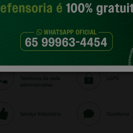
Plantonistas
Carta de Se
Telefones da sede
LGPD
administrativa
Serviço Voluntário
Ouvidoria