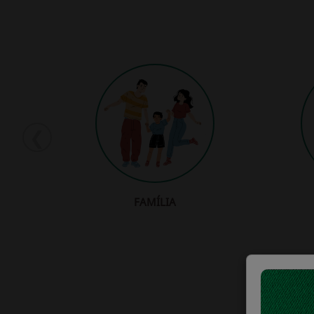
❮
FAMÍLIA