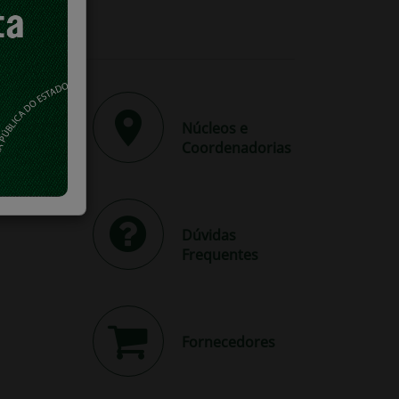
rviços
Núcleos e
Coordenadorias
Dúvidas
Frequentes
Fornecedores