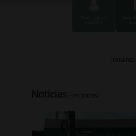
Quem pode ser
Quais d
atendido?
devo
HORÁRIO 
Notícias
(
ver todas
)