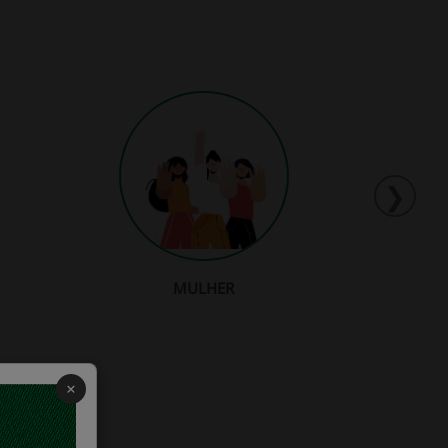
❯
MULHER
×