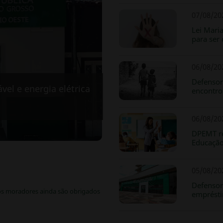
07/08/20
Lei Mari
para ser
06/08/20
Defensor
el e energia elétrica
encontro
06/08/2
DPEMT re
Educaçã
05/08/2
Defensor
s moradores ainda são obrigados
emprésti