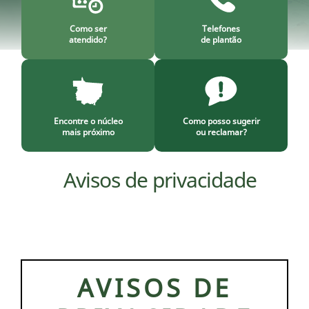
Como ser
Telefones
atendido?
de plantão
Encontre o núcleo
Como posso sugerir
mais próximo
ou reclamar?
Avisos de privacidade
AVISOS DE