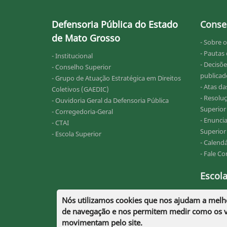
Defensoria Pública do Estado
Conse
de Mato Grosso
- Sobre 
- Pautas
- Institucional
- Decisõe
- Conselho Superior
publicado
- Grupo de Atuação Estratégica em Direitos
- Atas d
Coletivos (GAEDIC)
- Resolu
- Ouvidoria Geral da Defensoria Pública
Superior
- Corregedoria-Geral
- Enunci
- CTAI
Superior
- Escola Superior
- Calend
- Fale C
Escola
- Quem s
Nós utilizamos cookies que nos ajudam a melh
- Inform
de navegação e nos permitem medir como os vi
- Fale C
movimentam pelo site.