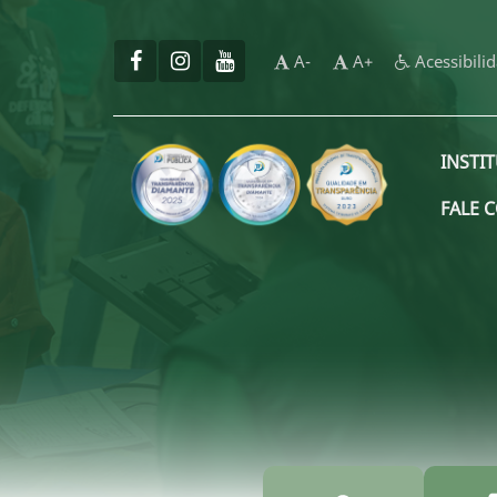
A-
A+
Acessibili
INSTI
FALE