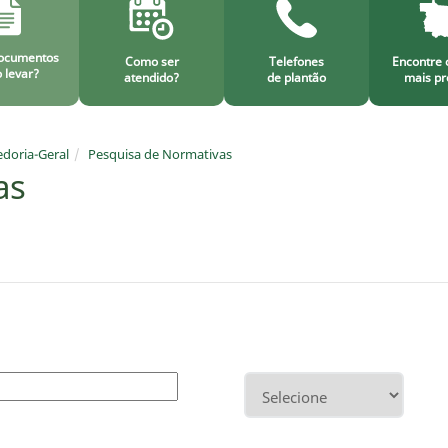
ocumentos
Como ser
Telefones
Encontre 
 levar?
atendido?
de plantão
mais pr
doria-Geral
Pesquisa de Normativas
as
car por palavra chave
Categoria