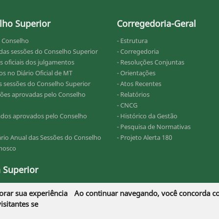
lho Superior
Corregedoria-Geral
o Conselho
- Estrutura
 das sessões do Conselho Superior
- Corregedoria
s oficiais dos julgamentos
- Resoluções Conjuntas
s no Diário Oficial de MT
- Orientações
as sessões do Conselho Superior
- Atos Recentes
ções aprovadas pelo Conselho
- Relatórios
- CNCG
ados aprovados pelo Conselho
- Histórico da Gestão
- Pesquisa de Normativas
ário Anual das Sessões do Conselho
- Projeto Alerta 180
onosco
 Superior
omos (Histórico)
orar sua experiência
Ao continuar navegando, você concorda 
ativos de Jurisprudência
sitantes se
onosco