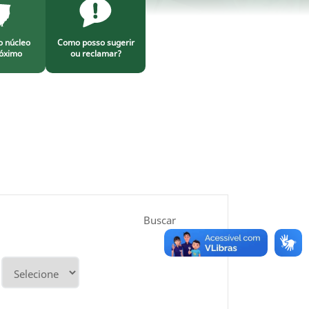
o núcleo
Como posso sugerir
óximo
ou reclamar?
Buscar
Período