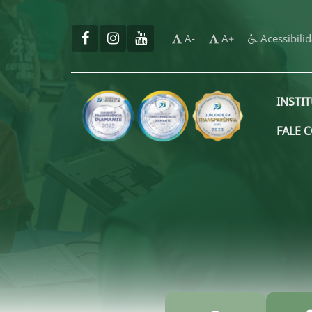
A-
A+
Acessibili
INSTI
FALE