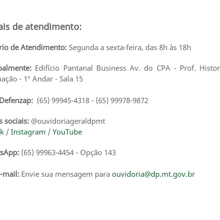
ais de atendimento:
rio de Atendimento:
S
egunda a sexta-feira, das 8h às 18h
oalmente:
Edifício Pantanal Business Av. do CPA - Prof. Hist
ação - 1º Andar - Sala 15
 Defenzap:
(65) 99945-4318 - (65) 99978-9872
 sociais:
@ouvidoriageraldpmt
ok
/
Instagram
/
YouTube
sApp:
(65) 99963-4454 - Opção 143
-mail:
Envie sua mensagem para
ouvidoria@dp.mt.gov.br