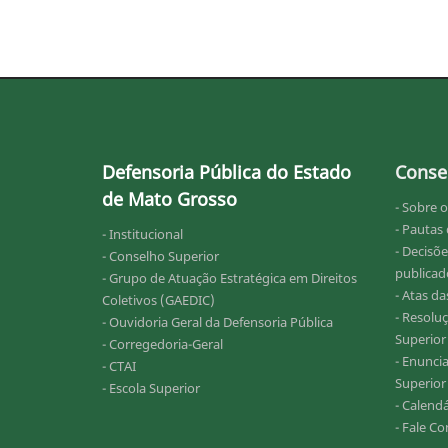
Defensoria Pública do Estado
Conse
de Mato Grosso
- Sobre 
- Pautas
- Institucional
- Decisõe
- Conselho Superior
publicado
- Grupo de Atuação Estratégica em Direitos
- Atas d
Coletivos (GAEDIC)
- Resolu
- Ouvidoria Geral da Defensoria Pública
Superior
- Corregedoria-Geral
- Enunci
- CTAI
Superior
- Escola Superior
- Calend
- Fale C