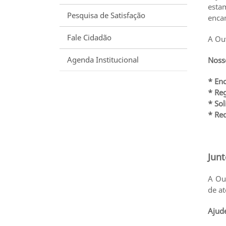
estam
Pesquisa de Satisfação
encam
Fale Cidadão
A Ou
Agenda Institucional
Noss
* En
* Reg
* Sol
* Re
Junt
A Ouv
de at
Ajude