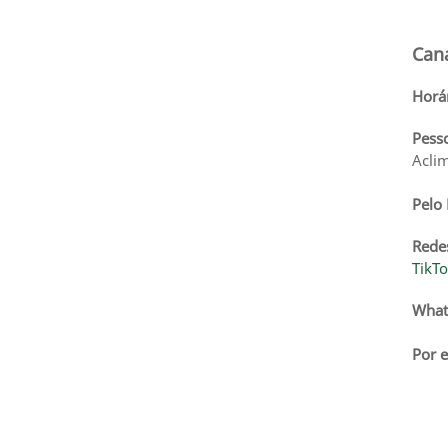
Can
Horá
Pess
Aclim
Pelo
Redes
TikT
What
Por e