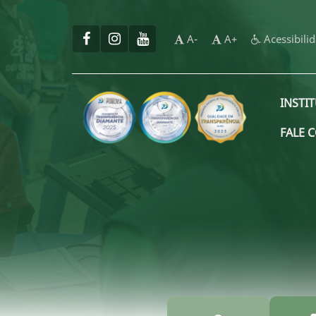
A-
A+
Acessibili
INSTI
FALE