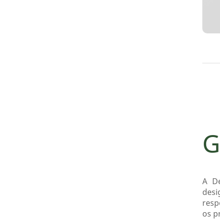
G
A De
desi
resp
os p