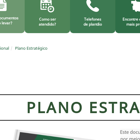
ocumentos
Como ser
Telefones
Encontre 
 levar?
atendido?
de plantão
mais pr
cional
Plano Estratégico
PLANO ESTR
Este doc
por meio