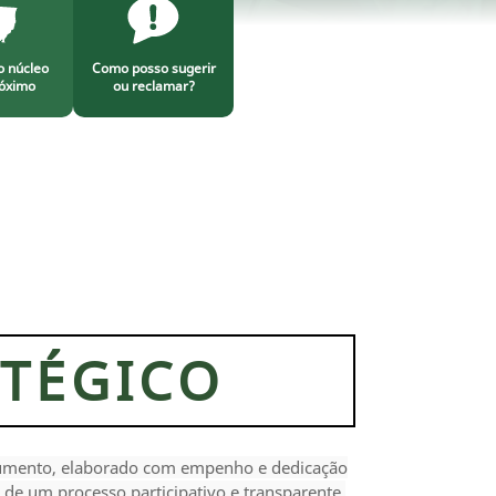
o núcleo
Como posso sugerir
óximo
ou reclamar?
ATÉGICO
umento, elaborado com empenho e dedicação
 de um processo participativo e transparente,