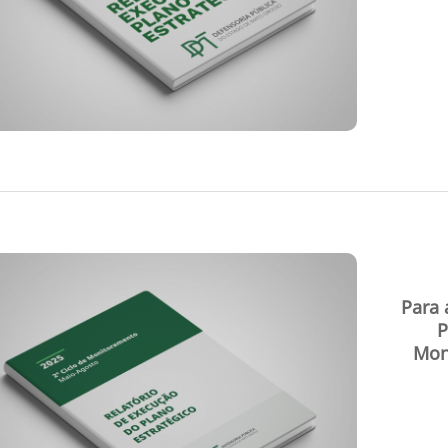
Para 
P
Mon