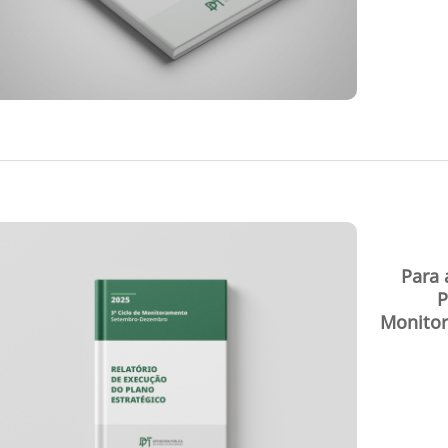
Para 
P
Monito