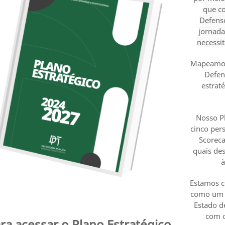
que co
Defens
jornada
necessi
Mapeamos 
Defen
estrat
Nosso P
cinco per
Scoreca
quais des
à
Estamos co
como um n
Estado d
com o
ra acessar o Plano Estratégico