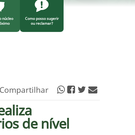
o núcleo
Como posso sugerir
óximo
ou reclamar?
Compartilhar
ealiza
ios de nível