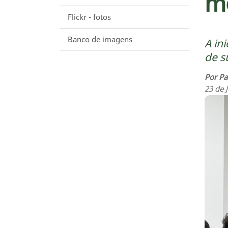
mé
Flickr - fotos
Banco de imagens
A in
de s
Por Pa
23 de