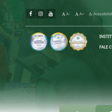
A-
A+
Acessibili
INSTI
FALE