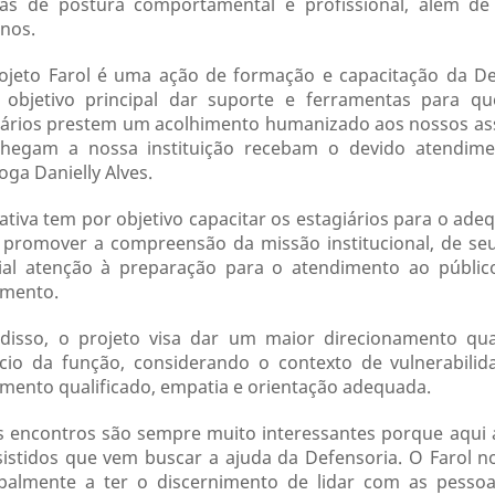
cas de postura comportamental e profissional, além de
nos.
ojeto Farol é uma ação de formação e capacitação da D
objetivo principal dar suporte e ferramentas para qu
iários prestem um acolhimento humanizado aos nossos assi
hegam a nossa instituição recebam o devido atendime
oga Danielly Alves.
ciativa tem por objetivo capacitar os estagiários para o 
promover a compreensão da missão institucional, de seu
ial atenção à preparação para o atendimento ao públic
imento.
disso, o projeto visa dar um maior direcionamento qua
ício da função, considerando o contexto de vulnerabili
imento qualificado, empatia e orientação adequada.
s encontros são sempre muito interessantes porque aqu
sistidos que vem buscar a ajuda da Defensoria. O Farol n
ipalmente a ter o discernimento de lidar com as pesso