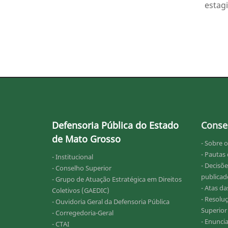
estagi
Defensoria Pública do Estado
Conse
de Mato Grosso
- Sobre 
- Pautas
- Institucional
- Decisõe
- Conselho Superior
publicado
- Grupo de Atuação Estratégica em Direitos
- Atas d
Coletivos (GAEDIC)
- Resolu
- Ouvidoria Geral da Defensoria Pública
Superior
- Corregedoria-Geral
- Enunci
- CTAI