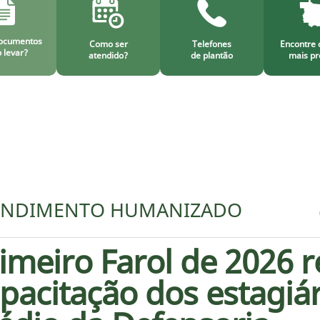
ocumentos
Como ser
Telefones
Encontre 
 levar?
atendido?
de plantão
mais pr
ENDIMENTO HUMANIZADO
imeiro Farol de 2026 r
pacitação dos estagiár