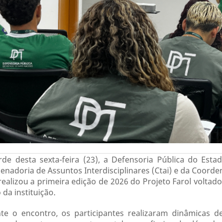
rde desta sexta-feira (23), a Defensoria Pública do Es
enadoria de Assuntos Interdisciplinares (Ctai) e da Coord
realizou a primeira edição de 2026 do Projeto Farol voltado
da instituição.
te o encontro, os participantes realizaram dinâmicas d