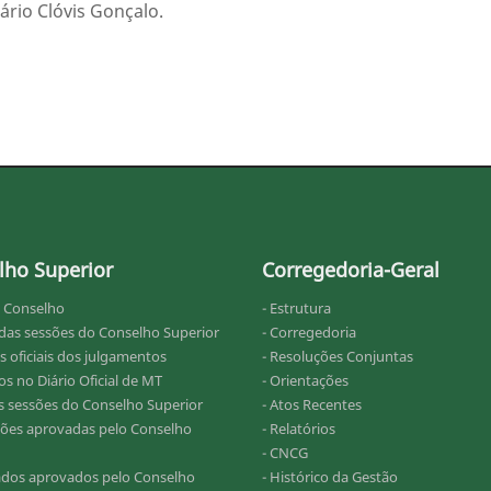
ário Clóvis Gonçalo.
lho Superior
Corregedoria-Geral
o Conselho
- Estrutura
 das sessões do Conselho Superior
- Corregedoria
s oficiais dos julgamentos
- Resoluções Conjuntas
s no Diário Oficial de MT
- Orientações
as sessões do Conselho Superior
- Atos Recentes
ções aprovadas pelo Conselho
- Relatórios
- CNCG
ados aprovados pelo Conselho
- Histórico da Gestão