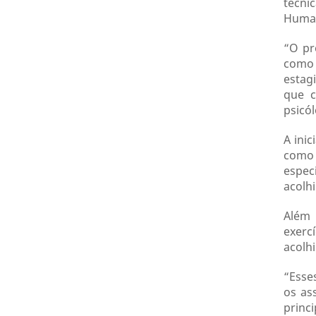
técni
Huma
“O pr
como 
estag
que c
psicól
A ini
como 
espec
acolh
Além 
exerc
acolh
“Esse
os as
princ