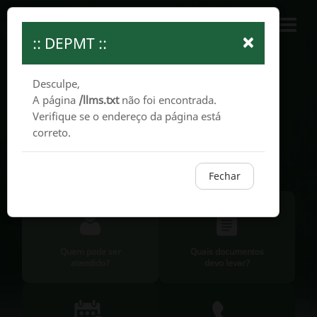
Ouvidoria
Mapa
Sistemas
SIC
×
:: DEPMT ::
Desculpe,
A página
/llms.txt
não foi encontrada.
Verifique se o endereço da página está
correto.
Fechar
Quem pode ser
Quais documentos
atendido?
devo levar?