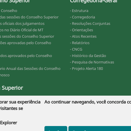
lho Superior
Corregedoria-Geral
o Conselho
- Estrutura
 das sessões do Conselho Superior
- Corregedoria
s oficiais dos julgamentos
- Resoluções Conjuntas
s no Diário Oficial de MT
- Orientações
as sessões do Conselho Superior
- Atos Recentes
ções aprovadas pelo Conselho
- Relatórios
- CNCG
ados aprovados pelo Conselho
- Histórico da Gestão
- Pesquisa de Normativas
ário Anual das Sessões do Conselho
- Projeto Alerta 180
onosco
 Superior
omos (Histórico)
orar sua experiência
Ao continuar navegando, você concorda 
ativos de Jurisprudência
sitantes se
onosco
 Explorer